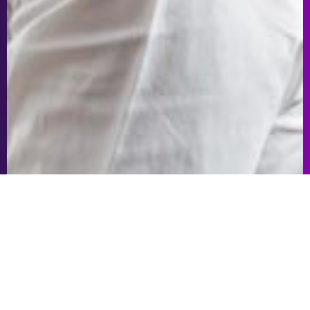
Dancingi W Galaktyce
W OKRESIE JESIENNO-ZIMOWYM